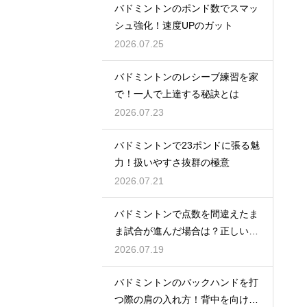
バドミントンのポンド数でスマッ
シュ強化！速度UPのガット
2026.07.25
バドミントンのレシーブ練習を家
で！一人で上達する秘訣とは
2026.07.23
バドミントンで23ポンドに張る魅
力！扱いやすさ抜群の極意
2026.07.21
バドミントンで点数を間違えたま
ま試合が進んだ場合は？正しい修
正方法
2026.07.19
バドミントンのバックハンドを打
つ際の肩の入れ方！背中を向けて