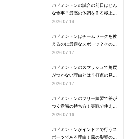
バドミントンの試合の前日はどん
な食事？最高の体調を作る極上メ
ニュー
2026.07.18
バドミントンはチームワークを教
えるのに最適なスポーツ？その理
由
2026.07.17
バドミントンのスマッシュで角度
がつかない理由とは？打点の見直
し方
2026.07.17
バドミントンのフリー練習で差が
つく意識の持ち方！実戦で使える
生きた球を打つ極意
2026.07.16
バドミントンがインドアで行うス
ポーツである理由！風の影響の大