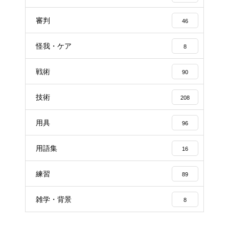
審判
46
怪我・ケア
8
戦術
90
技術
208
用具
96
用語集
16
練習
89
雑学・背景
8