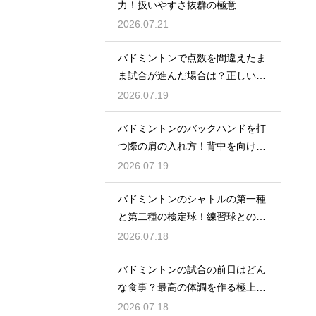
力！扱いやすさ抜群の極意
2026.07.21
バドミントンで点数を間違えたま
ま試合が進んだ場合は？正しい修
正方法
2026.07.19
バドミントンのバックハンドを打
つ際の肩の入れ方！背中を向けて
構える
2026.07.19
バドミントンのシャトルの第一種
と第二種の検定球！練習球との違
いとは
2026.07.18
バドミントンの試合の前日はどん
な食事？最高の体調を作る極上メ
ニュー
2026.07.18