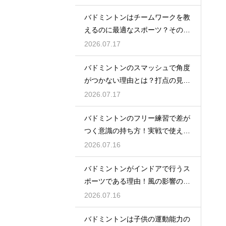
バドミントンはチームワークを教
えるのに最適なスポーツ？その理
由
2026.07.17
バドミントンのスマッシュで角度
がつかない理由とは？打点の見直
し方
2026.07.17
バドミントンのフリー練習で差が
つく意識の持ち方！実戦で使える
生きた球を打つ極意
2026.07.16
バドミントンがインドアで行うス
ポーツである理由！風の影響の大
きさ
2026.07.16
バドミントンは子供の運動能力の