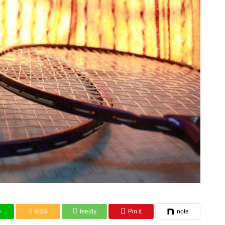
e
RSS
feedly
Pin it
note