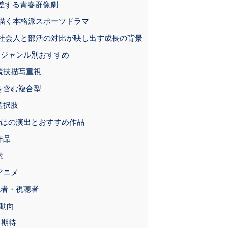
交差する青春群像劇
描く本格派スポーツドラマ
社会人と部活の対比が映し出す成長の背景
ジャンル別おすすめ
競技描写重視
を含む複合型
選択肢
はの演出とおすすめ作品
作品
素
アニメ
読者・視聴者
新動向
と期待