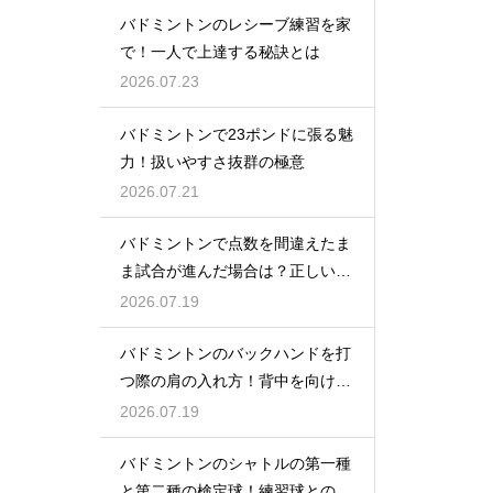
バドミントンのレシーブ練習を家
で！一人で上達する秘訣とは
2026.07.23
バドミントンで23ポンドに張る魅
力！扱いやすさ抜群の極意
2026.07.21
バドミントンで点数を間違えたま
ま試合が進んだ場合は？正しい修
正方法
2026.07.19
バドミントンのバックハンドを打
つ際の肩の入れ方！背中を向けて
構える
2026.07.19
バドミントンのシャトルの第一種
と第二種の検定球！練習球との違