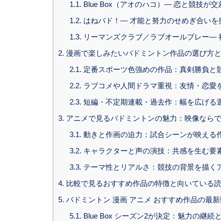
1.1.
Blue Box（アオのハコ）— 恋と競技が
1.2.
はねバド！— 才能と努力のせめぎ合いを
1.3.
リーマンズクラブ／ラブオールプレー— 
2.
漫画で楽しみたいバドミントン作品の選び方と
2.1.
定番スポーツ色強めの作品：真剣勝負と
2.2.
ラブコメや人間ドラマ重視：友情・恋愛
2.3.
短編・不定期連載・過去作：幅を広げる
3.
アニメで見るバドミントンの魅力：映像ならで
3.1.
動きと作画の迫力：試合シーンが映える
3.2.
キャラクターと声の演技：共感を生む要
3.3.
テーマ性とリアルさ：競技の背景を描く
4.
比較で見るおすすめ作品の特徴と向いている
5.
バドミントン 漫画 アニメ おすすめ作品の最
5.1.
Blue Box シーズン2が決定：魅力の継続