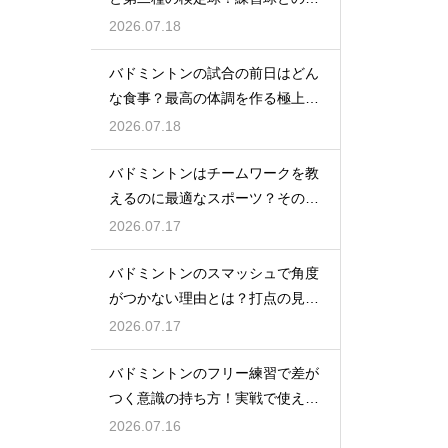
いとは
2026.07.18
バドミントンの試合の前日はどん
な食事？最高の体調を作る極上メ
ニュー
2026.07.18
バドミントンはチームワークを教
えるのに最適なスポーツ？その理
由
2026.07.17
バドミントンのスマッシュで角度
がつかない理由とは？打点の見直
し方
2026.07.17
バドミントンのフリー練習で差が
つく意識の持ち方！実戦で使える
生きた球を打つ極意
2026.07.16