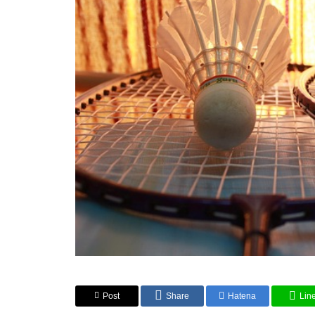
Post
Share
Hatena
Lin