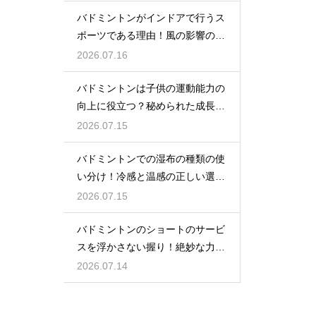
バドミントンがインドアで行うス
ポーツである理由！風の影響の大
きさ
2026.07.16
バドミントンは子供の運動能力の
向上に役立つ？秘められた成長効
果
2026.07.15
バドミントンでの湿布の種類の使
い分け！冷感と温感の正しい選び
方
2026.07.15
バドミントンのショートのサービ
スを浮かさない握り！絶妙な力加
減のコツ
2026.07.14