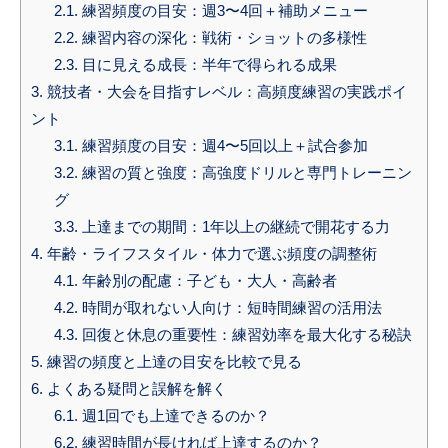
2.1.
練習頻度の目安：週3〜4回＋補助メニュー
2.2.
練習内容の深化：戦術・ショットの多様性
2.3.
目に見える成長：半年で得られる成果
3.
競技者・大会を目指すレベル：高頻度練習の実践ポイ
ント
3.1.
練習頻度の目安：週4〜5回以上＋試合参加
3.2.
練習の質と強度：高強度ドリルと専門トレーニン
グ
3.3.
上達までの期間：1年以上の継続で開花する力
4.
年齢・ライフスタイル・体力で選ぶ頻度の調整術
4.1.
年齢別の配慮：子ども・大人・高齢者
4.2.
時間が取れない人向け：短時間練習の活用法
4.3.
回復と休息の重要性：練習効率を最大化する秘訣
5.
練習の頻度と上達の目安を比較で見る
6.
よくある疑問と誤解を解く
6.1.
週1回でも上達できるのか？
6.2.
練習時間が長ければ上達するのか？