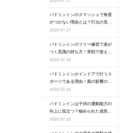
2026.07.17
バドミントンのスマッシュで角度
がつかない理由とは？打点の見直
し方
2026.07.17
バドミントンのフリー練習で差が
つく意識の持ち方！実戦で使える
生きた球を打つ極意
2026.07.16
バドミントンがインドアで行うス
ポーツである理由！風の影響の大
きさ
2026.07.16
バドミントンは子供の運動能力の
向上に役立つ？秘められた成長効
果
2026.07.15