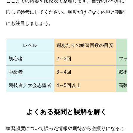
ここまでの内容を比較表で整理します。自分のレベルに
応じて参考にしてください。頻度だけでなく内容と期間
にも注目しましょう。
レベル
週あたりの練習回数の目安
初心者
2～3回
フォー
中級者
3～4回
戦術・
競技者／大会志望者
4～5回以上
高強度
よくある疑問と誤解を解く
練習頻度について誤った情報や期待から空振りになるこ