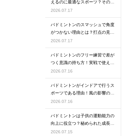
えるのに最適なスポーツ？その理
由
2026.07.17
バドミントンのスマッシュで角度
がつかない理由とは？打点の見直
し方
2026.07.17
バドミントンのフリー練習で差が
つく意識の持ち方！実戦で使える
生きた球を打つ極意
2026.07.16
バドミントンがインドアで行うス
ポーツである理由！風の影響の大
きさ
2026.07.16
バドミントンは子供の運動能力の
向上に役立つ？秘められた成長効
果
2026.07.15