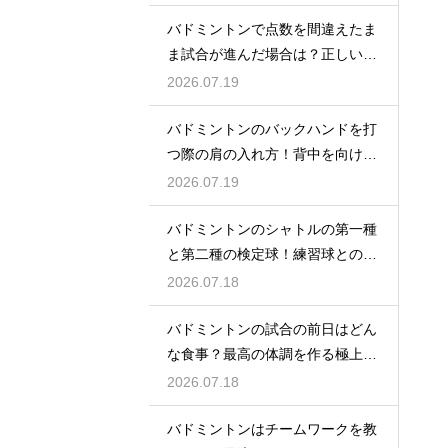
バドミントンで点数を間違えたま
ま試合が進んだ場合は？正しい修
正方法
2026.07.19
バドミントンのバックハンドを打
つ際の肩の入れ方！背中を向けて
構える
2026.07.19
バドミントンのシャトルの第一種
と第二種の検定球！練習球との違
いとは
2026.07.18
バドミントンの試合の前日はどん
な食事？最高の体調を作る極上メ
ニュー
2026.07.18
バドミントンはチームワークを教