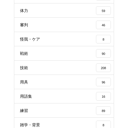
体力
59
審判
46
怪我・ケア
8
戦術
90
技術
208
用具
96
用語集
16
練習
89
雑学・背景
8