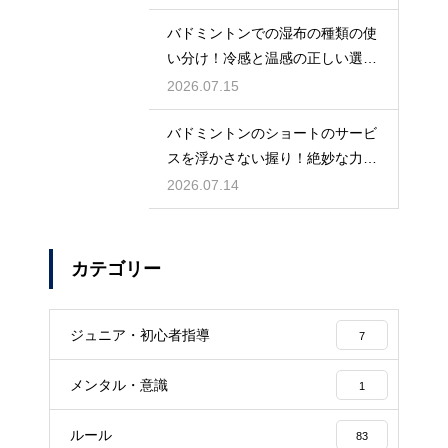
バドミントンでの湿布の種類の使
い分け！冷感と温感の正しい選び
方
2026.07.15
バドミントンのショートのサービ
スを浮かさない握り！絶妙な力加
減のコツ
2026.07.14
カテゴリー
ジュニア・初心者指導
7
メンタル・意識
1
ルール
83