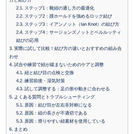
2.1.
ステップ1：靴紐の通し方の最適化
2.2.
ステップ2：踵ホールドを強めるロック結び
2.3.
ステップ3：イアンノット（Ian Knot）の結び方
2.4.
ステップ4：サージョンズノットとベルルッティ
結びの応用
3.
実際に試して比較！結び方の違いとおすすめの組み合
わせ
4.
試合や練習で紐が緩まないためのケアと調整
4.1.
紐と結び目の点検と交換
4.2.
練習前後・湿気対策
4.3.
試して調整する：足の形や動きに合わせる
5.
よくある質問とトラブルシューティング
5.1.
原因：結び目が左右非対称になる
5.2.
原因：紐の長さが不適切である
5.3.
原因：滑りやすい紐素材を使用している
6.
まとめ