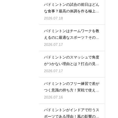
バドミントンの試合の前日はどん
な食事？最高の体調を作る極上メ
ニュー
2026.07.18
バドミントンはチームワークを教
えるのに最適なスポーツ？その理
由
2026.07.17
バドミントンのスマッシュで角度
がつかない理由とは？打点の見直
し方
2026.07.17
バドミントンのフリー練習で差が
つく意識の持ち方！実戦で使える
生きた球を打つ極意
2026.07.16
バドミントンがインドアで行うス
ポーツである理由！風の影響の大