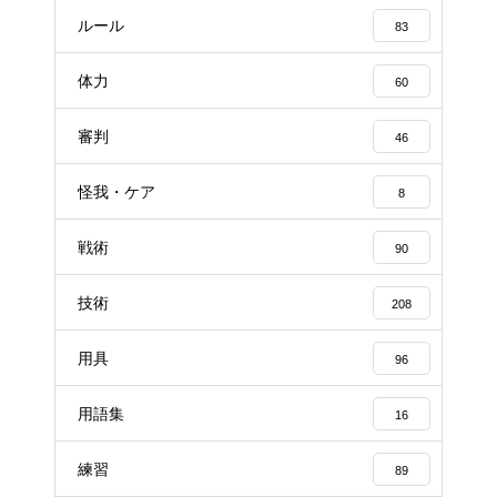
ルール
83
体力
60
審判
46
怪我・ケア
8
戦術
90
技術
208
用具
96
用語集
16
練習
89