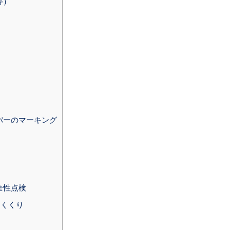
等）
バーのマーキング
全性点検
めくくり