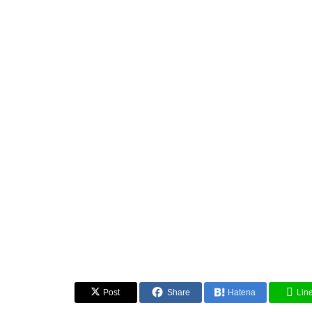
Post
Share
Hatena
Lin