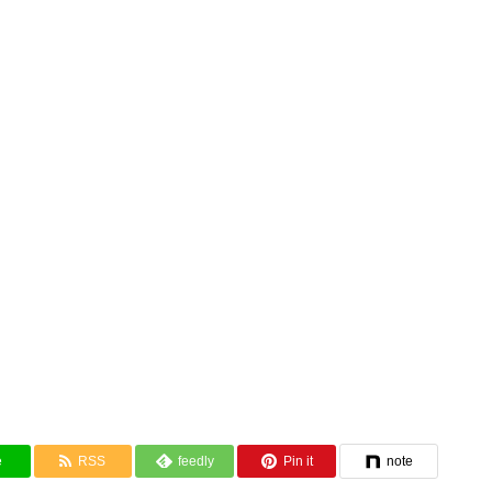
e
RSS
feedly
Pin it
note