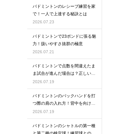
バドミントンのレシーブ練習を家
で！一人で上達する秘訣とは
2026.07.23
バドミントンで23ポンドに張る魅
力！扱いやすさ抜群の極意
2026.07.21
バドミントンで点数を間違えたま
ま試合が進んだ場合は？正しい修
正方法
2026.07.19
バドミントンのバックハンドを打
つ際の肩の入れ方！背中を向けて
構える
2026.07.19
バドミントンのシャトルの第一種
と第二種の検定球！練習球との違