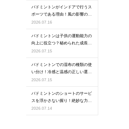
バドミントンがインドアで行うス
ポーツである理由！風の影響の大
きさ
2026.07.16
バドミントンは子供の運動能力の
向上に役立つ？秘められた成長効
果
2026.07.15
バドミントンでの湿布の種類の使
い分け！冷感と温感の正しい選び
方
2026.07.15
バドミントンのショートのサービ
スを浮かさない握り！絶妙な力加
減のコツ
2026.07.14