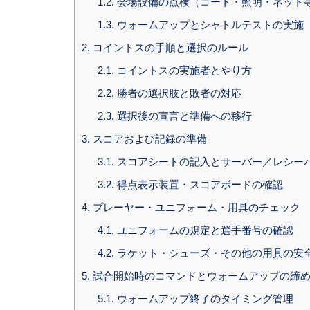
1.2.
会場設備の点検（コート・照明・ネット
1.3.
ウォームアップとシャトルテストの実施
2.
コイントスの手順と選択のルール
2.1.
コイントスの実施者とやり方
2.2.
勝者の選択肢と敗者の対応
2.3.
選択後の宣言と準備への移行
3.
スコアおよび記録の準備
3.1.
スコアシートの記入とサーバー／レシー
3.2.
得点表示装置・スコアボードの確認
4.
プレーヤー・ユニフォーム・用具のチェック
4.1.
ユニフォームの規定と選手番号の確認
4.2.
ラケット・シューズ・その他の用具の安
5.
試合開始時のコマンドとウォームアップの締
5.1.
ウォームアップ終了のタイミング管理