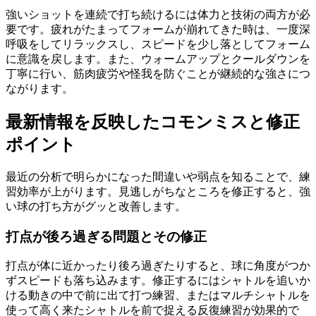
強いショットを連続で打ち続けるには体力と技術の両方が必
要です。疲れがたまってフォームが崩れてきた時は、一度深
呼吸をしてリラックスし、スピードを少し落としてフォーム
に意識を戻します。また、ウォームアップとクールダウンを
丁寧に行い、筋肉疲労や怪我を防ぐことが継続的な強さにつ
ながります。
最新情報を反映したコモンミスと修正
ポイント
最近の分析で明らかになった間違いや弱点を知ることで、練
習効率が上がります。見逃しがちなところを修正すると、強
い球の打ち方がグッと改善します。
打点が後ろ過ぎる問題とその修正
打点が体に近かったり後ろ過ぎたりすると、球に角度がつか
ずスピードも落ち込みます。修正するにはシャトルを追いか
ける動きの中で前に出て打つ練習、またはマルチシャトルを
使って高く来たシャトルを前で捉える反復練習が効果的で