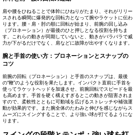
肩や腰をひねることで体幹にひねりがたまり、それがリリー
スされる瞬間に爆発的な回転力となって腕やラケットに伝わ
ります。腰・肩・肘の順に回転が始まり、前腕の回し込み
（プロネーション）が最後のひと押しとなる役割を持ちま
す。これらの動きが同期していないと、動きがバラバラで威
力が下がるだけでなく、肩などに故障が出やすくなります。
腕と手首の使い方：プロネーションとスナップの
コツ
前腕の回転（プロネーション）と手首のスナップは、最後
の“鞭”のような役割を果たします。インパクト直前に手首を
使ってラケットヘッドを加速させ、前腕回転でスピードを最
も高めます。手首を硬く構えすぎるとこの動きが阻害されま
すので、柔軟性とともに可動域を広げるストレッチや補強運
動が効果的です。また腕全体のたわみと伸びを感じながらス
ムーズにスイングすることで、より強い球が打てるようにな
ります。
スイングの段階とテンポ：強い球を打