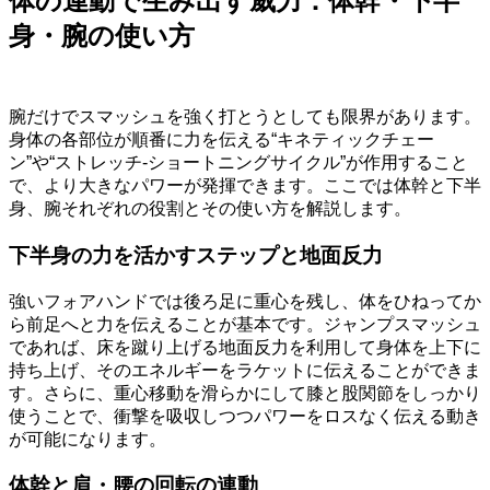
体の連動で生み出す威力：体幹・下半
身・腕の使い方
腕だけでスマッシュを強く打とうとしても限界があります。
身体の各部位が順番に力を伝える“キネティックチェー
ン”や“ストレッチ‐ショートニングサイクル”が作用すること
で、より大きなパワーが発揮できます。ここでは体幹と下半
身、腕それぞれの役割とその使い方を解説します。
下半身の力を活かすステップと地面反力
強いフォアハンドでは後ろ足に重心を残し、体をひねってか
ら前足へと力を伝えることが基本です。ジャンプスマッシュ
であれば、床を蹴り上げる地面反力を利用して身体を上下に
持ち上げ、そのエネルギーをラケットに伝えることができま
す。さらに、重心移動を滑らかにして膝と股関節をしっかり
使うことで、衝撃を吸収しつつパワーをロスなく伝える動き
が可能になります。
体幹と肩・腰の回転の連動