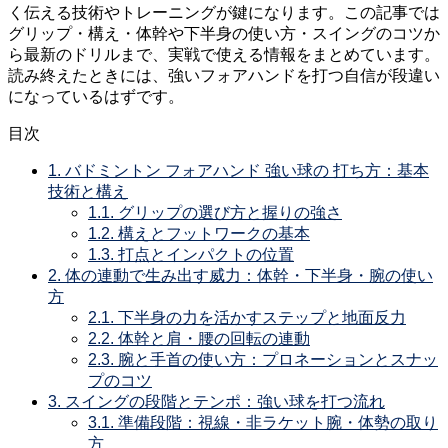
く伝える技術やトレーニングが鍵になります。この記事では
グリップ・構え・体幹や下半身の使い方・スイングのコツか
ら最新のドリルまで、実戦で使える情報をまとめています。
読み終えたときには、強いフォアハンドを打つ自信が段違い
になっているはずです。
目次
1.
バドミントン フォアハンド 強い球の 打ち方：基本
技術と構え
1.1.
グリップの選び方と握りの強さ
1.2.
構えとフットワークの基本
1.3.
打点とインパクトの位置
2.
体の連動で生み出す威力：体幹・下半身・腕の使い
方
2.1.
下半身の力を活かすステップと地面反力
2.2.
体幹と肩・腰の回転の連動
2.3.
腕と手首の使い方：プロネーションとスナッ
プのコツ
3.
スイングの段階とテンポ：強い球を打つ流れ
3.1.
準備段階：視線・非ラケット腕・体勢の取り
方