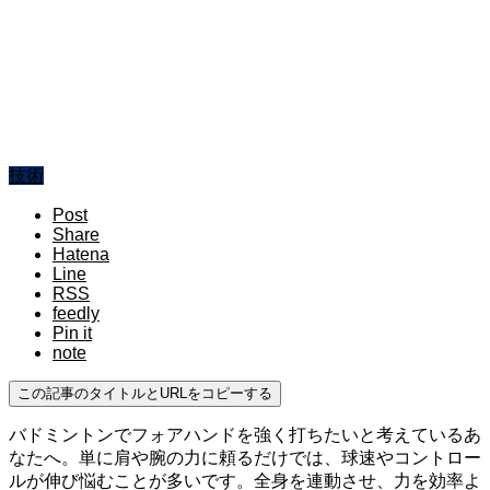
技術
Post
Share
Hatena
Line
RSS
feedly
Pin it
note
この記事のタイトルとURLをコピーする
バドミントンでフォアハンドを強く打ちたいと考えているあ
なたへ。単に肩や腕の力に頼るだけでは、球速やコントロー
ルが伸び悩むことが多いです。全身を連動させ、力を効率よ