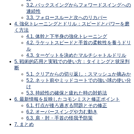
3.2.
バックスイングからフォワードスイングへの
連続性
3.3.
フォロースルーと次へのリカバー
4.
強化トレーニングとドリル：スピードとパワーを磨
く方法
4.1.
体幹と下半身の強化トレーニング
4.2.
ラケットスピードと手首の柔軟性を養うドリ
ル
4.3.
ターゲットを決めたマルチシャトルドリル
5.
戦術的応用と実戦での使い方：タイミングと状況判
断
5.1.
クリアからの切り返し：スマッシュか摘みか
5.2.
ネット前やミッドコートでの強い球の使い分
け
5.3.
持続性の確保と疲れた時の対処法
6.
最新情報を反映したコモンミスと修正ポイント
6.1.
打点が後ろ過ぎる問題とその修正
6.2.
オーバースイングや力む動き
6.3.
肩・肘・手首の怪我予防策
7.
まとめ