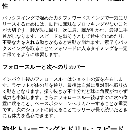
性
バックスイングで溜めた力をフォワードスイングで一気にリ
リースするためには、動作に無駄なブロッキングがないこと
が大切です。腰が先に回り、次に肩、腕が引かれ、最後に手
首がしなります。スピードを出そうとして途中で止めたり、
不要な力を入れる動きがあると連動が崩れます。素早くバッ
クスイングを取ることでフォワードに入るタイミングを一定
に保てるように練習します。
フォロースルーと次へのリカバー
インパクト後のフォロースルーはショットの質を左右しま
す。ラケットが体の前を通り、最後は自然に反対側へ振り抜
く動きとなります。振り抜きが不十分だと球に角度がつかず
威力も半減します。さらにフォロースルー後はすぐに次の位
置に戻ること、ベースポジションへリカバーすることが重要
です。次のショットに備えることでラリーが長く続いたとき
にも体力を温存できます。
強化トレーニングとドリル：スピード