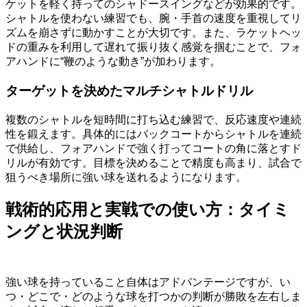
ケットを軽く持ってのシャドースイングなどが効果的です。
シャトルを使わない練習でも、腕・手首の速度を重視してリ
ズムを崩さずに動かすことが大切です。また、ラケットヘッ
ドの重みを利用して遅れて振り抜く感覚を掴むことで、フォ
アハンドに“鞭のような動き”が加わります。
ターゲットを決めたマルチシャトルドリル
複数のシャトルを短時間に打ち込む練習で、反応速度や連続
性を鍛えます。具体的にはバックコートからシャトルを連続
で供給し、フォアハンドで強く打ってコートの角に落とすド
リルが有効です。目標を決めることで精度も高まり、試合で
狙うべき場所に強い球を送れるようになります。
戦術的応用と実戦での使い方：タイミ
ングと状況判断
強い球を持っていること自体はアドバンテージですが、い
つ・どこで・どのような球を打つかの判断が勝敗を左右しま