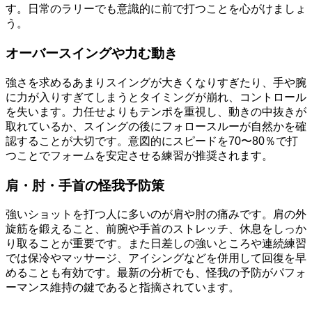
す。日常のラリーでも意識的に前で打つことを心がけましょ
う。
オーバースイングや力む動き
強さを求めるあまりスイングが大きくなりすぎたり、手や腕
に力が入りすぎてしまうとタイミングが崩れ、コントロール
を失います。力任せよりもテンポを重視し、動きの中抜きが
取れているか、スイングの後にフォロースルーが自然かを確
認することが大切です。意図的にスピードを70〜80％で打
つことでフォームを安定させる練習が推奨されます。
肩・肘・手首の怪我予防策
強いショットを打つ人に多いのが肩や肘の痛みです。肩の外
旋筋を鍛えること、前腕や手首のストレッチ、休息をしっか
り取ることが重要です。また日差しの強いところや連続練習
では保冷やマッサージ、アイシングなどを併用して回復を早
めることも有効です。最新の分析でも、怪我の予防がパフォ
ーマンス維持の鍵であると指摘されています。