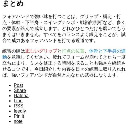
まとめ
フォアハンドで強い球を打つことは、グリップ・構え・打
点・体幹・下半身・スイングテンポ・戦術的判断など、多く
の要素が絡んで成立します。どれかひとつだけを磨いてもう
まくはいきません。すべてをバランスよく鍛えることが、試
合で威力あるフォアハンドを打てる近道です。
練習の際は
正しいグリップ
と
打点の位置
、
体幹と下半身の連
動
を意識してください。疲れてフォームが崩れてきたら一度
立ち止まり、ミスを修正する時間を取ることも強さを継続さ
せるコツです。今日紹介した内容を日々の練習に取り入れれ
ば、強いフォアハンドが自然とあなたの武器になります。
Post
Share
Hatena
Line
RSS
feedly
Pin it
note