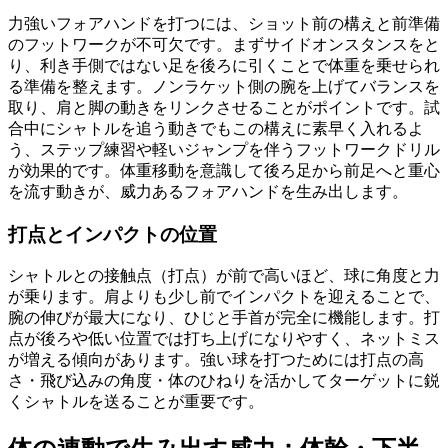
力強いフォアハンドを打つには、ショット前の構えと前準備
のフットワークが不可欠です。まずサイドオンスタンスをと
り、利き手側ではない足を後ろに引くことで体重を乗せられ
る準備を整えます。ノンラケット側の腕を上げてバランスを
取り、肩と脚の動きをリンクさせることがポイントです。試
合中にシャトルを追う動きでもこの構えに素早く入れるよ
う、ステップ練習や軽いジャンプを伴うフットワークドリル
が効果的です。体重移動を意識して後ろ足から前足へと重心
を流す動きが、威力あるフォアハンドを生み出します。
打点とインパクトの位置
シャトルとの接触点（打点）が前で高いほど、球に角度と力
が乗ります。肩よりも少し前でインパクトを迎えることで、
腕の伸びが最大になり、ひじと手首が完全に機能します。打
点が後ろや低い位置では打ち上げになりやすく、ネットミス
が増える傾向があります。強い球を打つためには打点の高
さ・飛び込みの角度・体のひねりを活かしてターゲットに鋭
くシャトルを送ることが重要です。