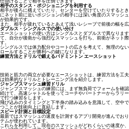
仕掛けることで相手を圧倒できます。
相手のスタンス・ポジショニングを利用する
相手が後ろに構えていたり、センターを空けていたりするとき
にネット前に近いポジションの相手には深い角度のスマッシュ
が効果的です。
また、相手が疲れているとあえて浅いレシーブで前後の幅を広
ダブルス・シングルスでの使い分け
エースショットの使い方はシングルスとダブルスで異なります
て、自分が後衛から強烈なスマッシュを打ち、前衛がネット際
す。
シングルスでは体力配分やコートの広さを考えて、無理のない
ロールすることが勝利への鍵になります。
練習方法とドリルで鍛えるバドミントン エースショット
技術と筋力の両立が必要なエースショットは、練習方法を工夫
は効果的なドリルとトレーニング法を紹介します。
ジャンプスマッシュ練習ドリル
ジャンプスマッシュの練習には、まず無負荷でフォームを確認
続けて、高速シャトルを使ってコーチやパートナーからラリー
で打つ練習をします。
飛び込みのタイミングと下半身の踏み込みを意識して、空中で
つことが技術向上に直結します。
スピード計測と目標設定
最新ではスマッシュの速度を計測するアプリ開発が進んでおり
テムが使われています。
これらを利用して、現在のスマッシュがどれくらいの速度か、