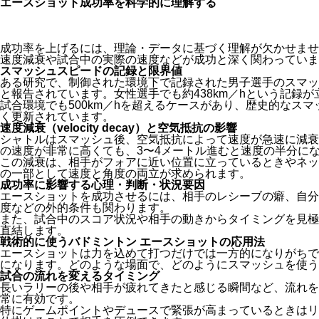
エースショット成功率を科学的に理解する
成功率を上げるには、理論・データに基づく理解が欠かせませ
速度減衰や試合中の実際の速度などが成功と深く関わっていま
スマッシュスピードの記録と限界値
ある研究で、制御された環境下で記録された男子選手のスマッシ
と報告されています。女性選手でも約438km／hという記録
試合環境でも500km／hを超えるケースがあり、歴史的なス
く更新されています。
速度減衰（velocity decay）と空気抵抗の影響
シャトルはスマッシュ後、空気抵抗によって速度が急速に減衰
の速度が非常に高くても、3〜4メートル進むと速度の半分に
この減衰は、相手がフォアに近い位置に立っているときやネッ
の一部として速度と角度の両立が求められます。
成功率に影響する心理・判断・状況要因
エースショットを成功させるには、相手のレシーブの癖、自分
度などの外的条件も関わります。
また、試合中のスコア状況や相手の動きからタイミングを見極
直結します。
戦術的に使うバドミントン エースショットの応用法
エースショットは力を込めて打つだけでは一方的になりがちで
になります。どのような場面で、どのようにスマッシュを使う
試合の流れを変えるタイミング
長いラリーの後や相手が疲れてきたと感じる瞬間など、流れを
常に有効です。
特にゲームポイントやデュースで緊張が高まっているときはリ