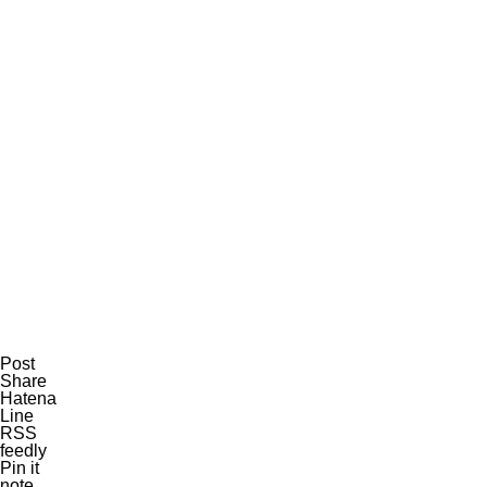
Post
Share
Hatena
Line
RSS
feedly
Pin it
note