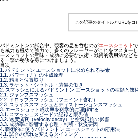
この記事のタイトルとURLをコ
バドミントンの試合中、観客の息を呑むのが
エースショット
で
も威力も極めて強力で、多くのプレーヤーがこれをマスターし
ースショットの意味・成功に必要な技術・戦術的活用法などを
る一撃の秘訣を身につけましょう。
目次
1.
バドミントン エースショットに求められる要素
1.1.
パワー（力）の生成原理
1.2.
精度と位置取り
1.3.
ラケット・シャトル・装備の働き
2.
スマッシュによるバドミントン エースショットの種類と技
2.1.
ジャンプスマッシュ
2.2.
ドロップスマッシュ（フェイント含む）
2.3.
スライススマッシュとディストーションスマッシュ
3.
エースショット成功率を科学的に理解する
3.1.
スマッシュスピードの記録と限界値
3.2.
速度減衰（velocity decay）と空気抵抗の影響
3.3.
成功率に影響する心理・判断・状況要因
4.
戦術的に使うバドミントン エースショットの応用法
4.1.
試合の流れを変えるタイミング