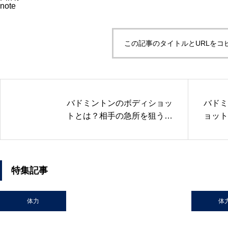
note
この記事のタイトルとURLをコ
バドミントンのボディショッ
バドミ
トとは？相手の急所を狙うス
ョット
マッシュ戦略を解説
ングを
ク
特集記事
体力
体