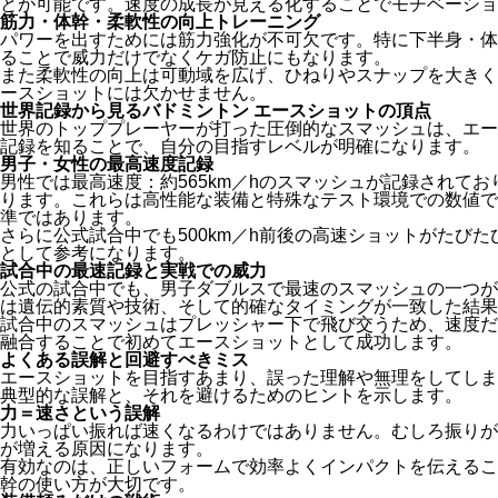
とが可能です。速度の成長が見える化することでモチベーショ
筋力・体幹・柔軟性の向上トレーニング
パワーを出すためには筋力強化が不可欠です。特に下半身・体
ることで威力だけでなくケガ防止にもなります。
また柔軟性の向上は可動域を広げ、ひねりやスナップを大きく
ースショットには欠かせません。
世界記録から見るバドミントン エースショットの頂点
世界のトッププレーヤーが打った圧倒的なスマッシュは、エー
記録を知ることで、自分の目指すレベルが明確になります。
男子・女性の最高速度記録
男性では最高速度：約565km／hのスマッシュが記録されてお
ります。これらは高性能な装備と特殊なテスト環境での数値で
準ではあります。
さらに公式試合中でも500km／h前後の高速ショットがたび
として参考になります。
試合中の最速記録と実戦での威力
公式の試合中でも、男子ダブルスで最速のスマッシュの一つが5
は遺伝的素質や技術、そして的確なタイミングが一致した結果
試合中のスマッシュはプレッシャー下で飛び交うため、速度だ
融合することで初めてエースショットとして成功します。
よくある誤解と回避すべきミス
エースショットを目指すあまり、誤った理解や無理をしてしま
典型的な誤解と、それを避けるためのヒントを示します。
力＝速さという誤解
力いっぱい振れば速くなるわけではありません。むしろ振りが
が増える原因になります。
有効なのは、正しいフォームで効率よくインパクトを伝えるこ
幹の使い方が大切です。