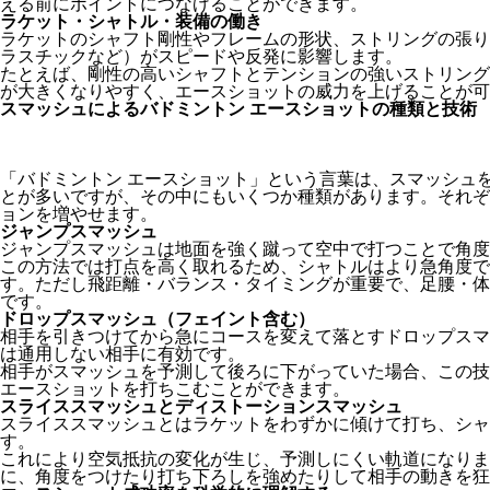
える前にポイントにつなげることができます。
ラケット・シャトル・装備の働き
ラケットのシャフト剛性やフレームの形状、ストリングの張り
ラスチックなど）がスピードや反発に影響します。
たとえば、剛性の高いシャフトとテンションの強いストリング
が大きくなりやすく、エースショットの威力を上げることが可
スマッシュによるバドミントン エースショットの種類と技術
「バドミントン エースショット」という言葉は、スマッシュ
とが多いですが、その中にもいくつか種類があります。それぞ
ョンを増やせます。
ジャンプスマッシュ
ジャンプスマッシュは地面を強く蹴って空中で打つことで角度
この方法では打点を高く取れるため、シャトルはより急角度で
す。ただし飛距離・バランス・タイミングが重要で、足腰・体
です。
ドロップスマッシュ（フェイント含む）
相手を引きつけてから急にコースを変えて落とすドロップスマ
は通用しない相手に有効です。
相手がスマッシュを予測して後ろに下がっていた場合、この技
エースショットを打ちこむことができます。
スライススマッシュとディストーションスマッシュ
スライススマッシュとはラケットをわずかに傾けて打ち、シャ
す。
これにより空気抵抗の変化が生じ、予測しにくい軌道になりま
に、角度をつけたり打ち下ろしを強めたりして相手の動きを狂