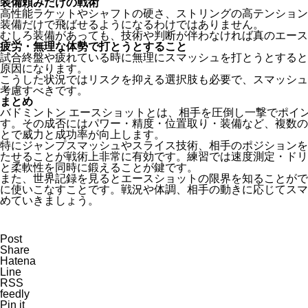
装備頼みだけの戦術
高性能ラケットやシャフトの硬さ、ストリングの高テンション
装備だけで飛ばせるようになるわけではありません。
むしろ装備があっても、技術や判断が伴わなければ真のエース
疲労・無理な体勢で打とうとすること
試合終盤や疲れている時に無理にスマッシュを打とうとすると
原因になります。
こうした状況ではリスクを抑える選択肢も必要で、スマッシュ
考慮すべきです。
まとめ
バドミントン エースショットとは、相手を圧倒し一撃でポイ
す。その成否にはパワー・精度・位置取り・装備など、複数の
とで威力と成功率が向上します。
特にジャンプスマッシュやスライス技術、相手のポジションを
たせることが戦術上非常に有効です。練習では速度測定・ドリ
と柔軟性を同時に鍛えることが鍵です。
また、世界記録を見るとエースショットの限界を知ることがで
に使いこなすことです。戦況や体調、相手の動きに応じてスマ
めていきましょう。
Post
Share
Hatena
Line
RSS
feedly
Pin it