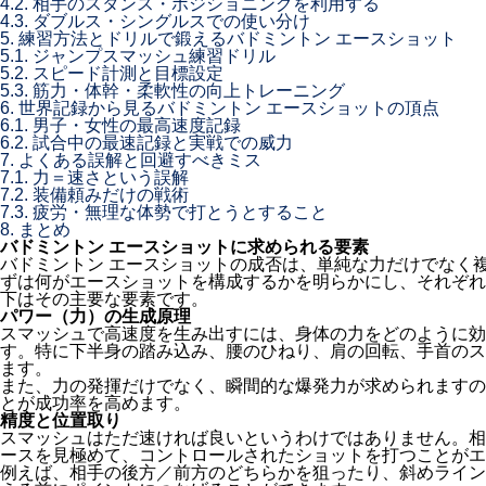
4.2.
相手のスタンス・ポジショニングを利用する
4.3.
ダブルス・シングルスでの使い分け
5.
練習方法とドリルで鍛えるバドミントン エースショット
5.1.
ジャンプスマッシュ練習ドリル
5.2.
スピード計測と目標設定
5.3.
筋力・体幹・柔軟性の向上トレーニング
6.
世界記録から見るバドミントン エースショットの頂点
6.1.
男子・女性の最高速度記録
6.2.
試合中の最速記録と実戦での威力
7.
よくある誤解と回避すべきミス
7.1.
力＝速さという誤解
7.2.
装備頼みだけの戦術
7.3.
疲労・無理な体勢で打とうとすること
8.
まとめ
バドミントン エースショットに求められる要素
バドミントン エースショットの成否は、単純な力だけでなく
ずは何がエースショットを構成するかを明らかにし、それぞれ
下はその主要な要素です。
パワー（力）の生成原理
スマッシュで高速度を生み出すには、身体の力をどのように効
す。特に下半身の踏み込み、腰のひねり、肩の回転、手首のス
ます。
また、力の発揮だけでなく、瞬間的な爆発力が求められますの
とが成功率を高めます。
精度と位置取り
スマッシュはただ速ければ良いというわけではありません。相
ースを見極めて、コントロールされたショットを打つことがエ
例えば、相手の後方／前方のどちらかを狙ったり、斜めライン