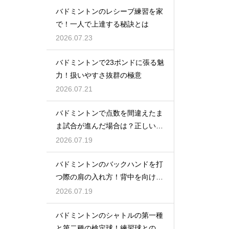
バドミントンのレシーブ練習を家
で！一人で上達する秘訣とは
2026.07.23
バドミントンで23ポンドに張る魅
力！扱いやすさ抜群の極意
2026.07.21
バドミントンで点数を間違えたま
ま試合が進んだ場合は？正しい修
正方法
2026.07.19
バドミントンのバックハンドを打
つ際の肩の入れ方！背中を向けて
構える
2026.07.19
バドミントンのシャトルの第一種
と第二種の検定球！練習球との違