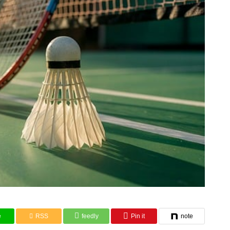
e
RSS
feedly
Pin it
note