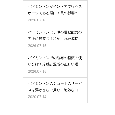
バドミントンがインドアで行うス
ポーツである理由！風の影響の大
きさ
2026.07.16
バドミントンは子供の運動能力の
向上に役立つ？秘められた成長効
果
2026.07.15
バドミントンでの湿布の種類の使
い分け！冷感と温感の正しい選び
方
2026.07.15
バドミントンのショートのサービ
スを浮かさない握り！絶妙な力加
減のコツ
2026.07.14