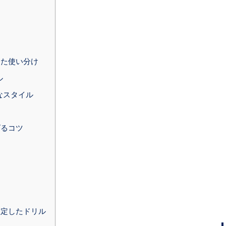
じた使い分け
ル
なスタイル
げるコツ
想定したドリル