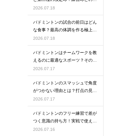
いとは
2026.07.18
バドミントンの試合の前日はどん
な食事？最高の体調を作る極上メ
ニュー
2026.07.18
バドミントンはチームワークを教
えるのに最適なスポーツ？その理
由
2026.07.17
バドミントンのスマッシュで角度
がつかない理由とは？打点の見直
し方
2026.07.17
バドミントンのフリー練習で差が
つく意識の持ち方！実戦で使える
生きた球を打つ極意
2026.07.16