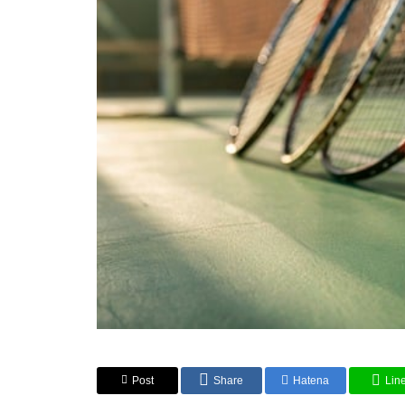
Post
Share
Hatena
Lin