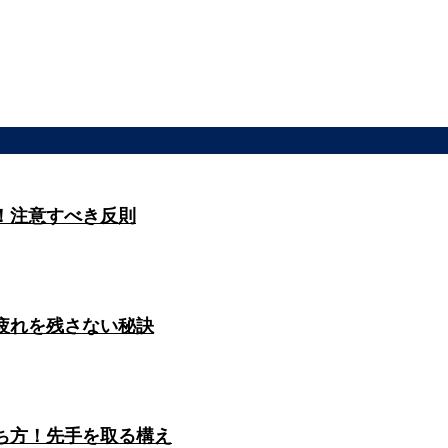
！注意すべき反則
疲れを残さない秘訣
ち方！先手を取る構え