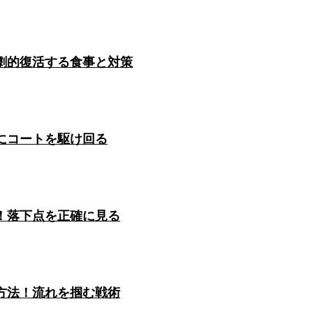
劇的復活する食事と対策
にコートを駆け回る
！落下点を正確に見る
方法！流れを掴む戦術