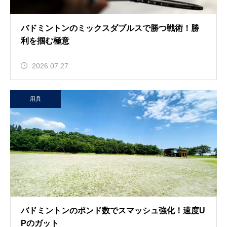
バドミントンのミックスダブルスで勝つ戦術！勝
利を掴む極意
2026.07.27
用具
バドミントンのポンド数でスマッシュ強化！速度U
Pのガット