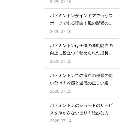
生きた球を打つ極意
2026.07.16
バドミントンがインドアで行うス
ポーツである理由！風の影響の大
きさ
2026.07.16
バドミントンは子供の運動能力の
向上に役立つ？秘められた成長効
果
2026.07.15
バドミントンでの湿布の種類の使
い分け！冷感と温感の正しい選び
方
2026.07.15
バドミントンのショートのサービ
スを浮かさない握り！絶妙な力加
減のコツ
2026.07.14