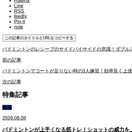
Hatena
Line
RSS
feedly
Pin it
note
この記事のタイトルとURLをコピーする
バドミントンのレシーブのサイドバイサイドの意識！ダブル
前の記事
バドミントンでコートが足りない時の3人練習！効率良く上
次の記事
特集記事
体力
2026.08.08
バドミントンが上手くなる筋トレ！ショットの威力を