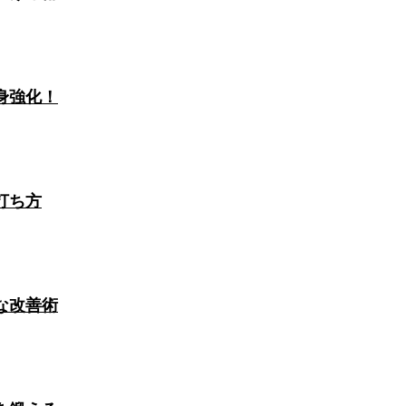
身強化！
打ち方
な改善術