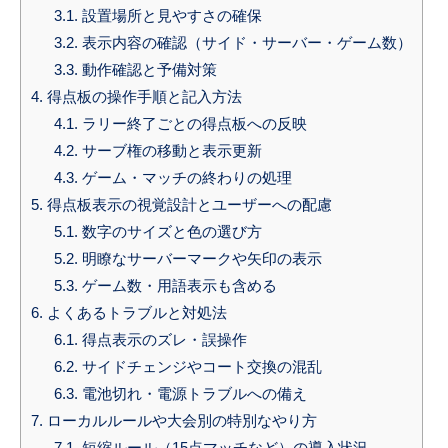
3.1.
設置場所と見やすさの確保
3.2.
表示内容の確認（サイド・サーバー・ゲーム数）
3.3.
動作確認と予備対策
4.
得点板の操作手順と記入方法
4.1.
ラリー終了ごとの得点板への反映
4.2.
サーブ権の移動と表示更新
4.3.
ゲーム・マッチの終わりの処理
5.
得点板表示の視覚設計とユーザーへの配慮
5.1.
数字のサイズと色の選び方
5.2.
明瞭なサーバーマークや矢印の表示
5.3.
ゲーム数・用語表示も含める
6.
よくあるトラブルと対処法
6.1.
得点表示のズレ・誤操作
6.2.
サイドチェンジやコート交換の混乱
6.3.
電池切れ・電源トラブルへの備え
7.
ローカルルールや大会別の特別なやり方
7.1.
短縮ルール（15点マッチなど）の導入状況