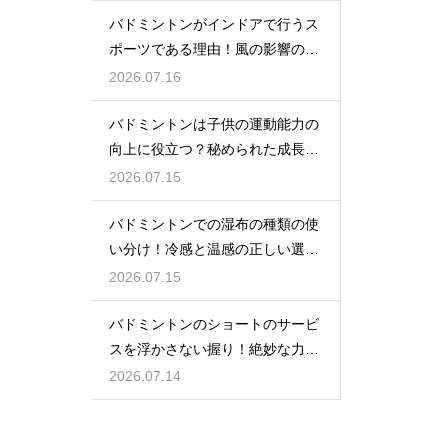
バドミントンがインドアで行うス
ポーツである理由！風の影響の大
きさ
2026.07.16
バドミントンは子供の運動能力の
向上に役立つ？秘められた成長効
果
2026.07.15
バドミントンでの湿布の種類の使
い分け！冷感と温感の正しい選び
方
2026.07.15
バドミントンのショートのサービ
スを浮かさない握り！絶妙な力加
減のコツ
2026.07.14