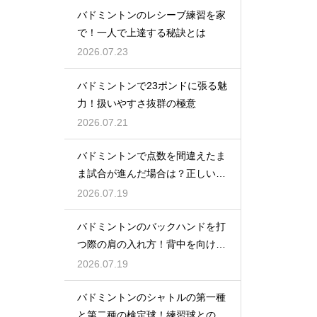
バドミントンのレシーブ練習を家
で！一人で上達する秘訣とは
2026.07.23
バドミントンで23ポンドに張る魅
力！扱いやすさ抜群の極意
2026.07.21
バドミントンで点数を間違えたま
ま試合が進んだ場合は？正しい修
正方法
2026.07.19
バドミントンのバックハンドを打
つ際の肩の入れ方！背中を向けて
構える
2026.07.19
バドミントンのシャトルの第一種
と第二種の検定球！練習球との違