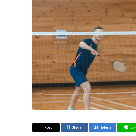
Post
Share
Hatena
Lin