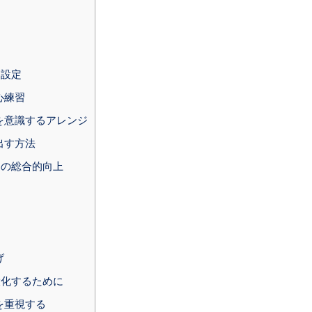
と設定
心練習
を意識するアレンジ
出す方法
力の総合的向上
げ
大化するために
を重視する