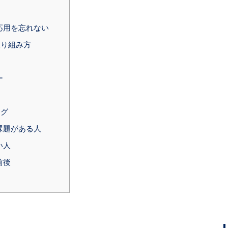
応用を忘れない
取り組み方
ー
ング
課題がある人
い人
前後