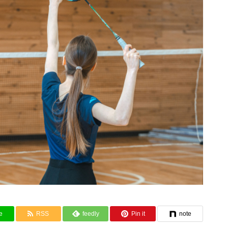
e
RSS
feedly
Pin it
note