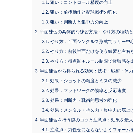
1.1.
狙い：コントロール精度の向上
1.2.
狙い：前後動作と配球戦術の強化
1.3.
狙い：判断力と集中力の向上
2.
半面練習の具体的な練習方法：やり方の種類
2.1.
やり方：半面シングルス形式でラリー中
2.2.
やり方：前後半面だけを使う練習と左右
2.3.
やり方：得点制＋ルール制限で緊張感を
3.
半面練習から得られる効果：技術・戦術・体
3.1.
効果：ショットの精度とミスの減少
3.2.
効果：フットワークの効率と反応速度
3.3.
効果：判断力・戦術的思考の強化
3.4.
効果：メンタル・持久力・集中力の底上
4.
半面練習を行う際のコツと注意点：効果を最
4.1.
注意点：力任せにならないようフォーム