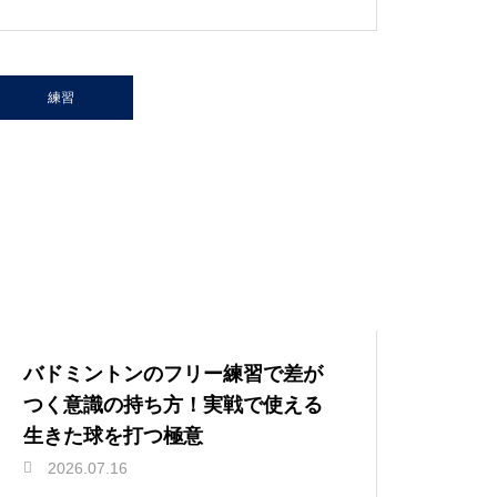
練習
バドミントンのフリー練習で差が
つく意識の持ち方！実戦で使える
生きた球を打つ極意
2026.07.16