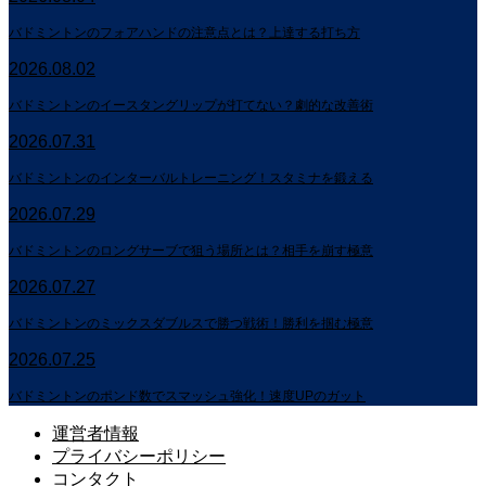
バドミントンのフォアハンドの注意点とは？上達する打ち方
2026.08.02
バドミントンのイースタングリップが打てない？劇的な改善術
2026.07.31
バドミントンのインターバルトレーニング！スタミナを鍛える
2026.07.29
バドミントンのロングサーブで狙う場所とは？相手を崩す極意
2026.07.27
バドミントンのミックスダブルスで勝つ戦術！勝利を掴む極意
2026.07.25
バドミントンのポンド数でスマッシュ強化！速度UPのガット
運営者情報
プライバシーポリシー
コンタクト