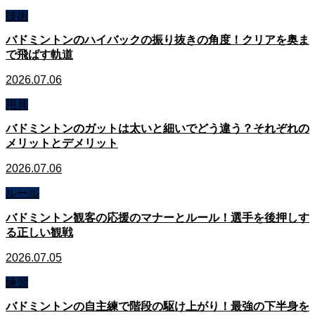
技術
バドミントンのハイバックの振り抜きの角度！クリアを奥ま
で飛ばす軌道
2026.07.06
用具
バドミントンのガットは太いと細いでどう違う？それぞれの
メリットとデメリット
2026.07.06
ルール
バドミントン観客の応援のマナーとルール！選手を後押しす
る正しい観戦
2026.07.05
練習
バドミントンの自主練で階段の駆け上がり！最強の下半身を