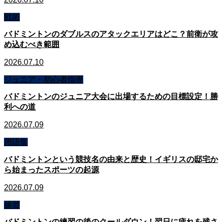
戦術
バドミントンのダブルスのアタックエリアはどこ？前衛が攻
め込むべき範囲
2026.07.10
ジュニア・初心者指導
バドミントンのジュニア大会に出場するための目標設定！勝
利への道
2026.07.09
用語集
バドミントンという競技名の由来と歴史！イギリスの邸宅か
ら始まったスポーツの起源
2026.07.09
練習
バドミントンの練習の後のクールダウン！翌日に疲れを残さ